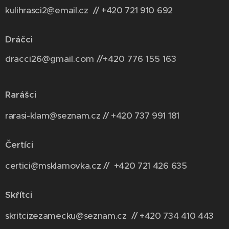
kulihrasci2@email.cz // +420 721 910 692
Dráčci
dracci26@gmail.com //+420 776 155 163
Rarášci
rarasi-klam@seznam.cz // +420 737 991 181
Čertíci
certici@msklamovka.cz // +420 721 426 635
Skřítci
skritcizezamecku@seznam.cz // +420 734 410 443