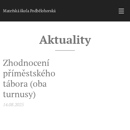
Mateřská škola Podbělohorská
Aktuality
Zhodnocení
příměstského
tábora (oba
turnusy)
14.08.2025