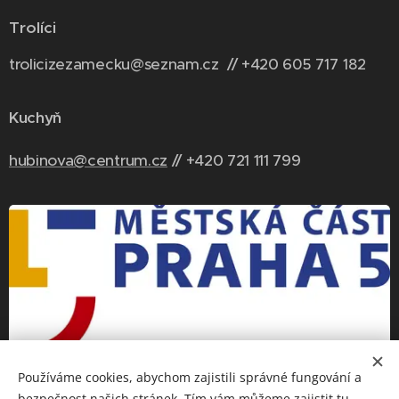
Trolíci
trolicizezamecku@seznam.cz // +420 6
05 717 182
Kuchyň
hubinova@centrum.cz
// +420 721 111 799
Používáme cookies, abychom zajistili správné fungování a
bezpečnost našich stránek. Tím vám můžeme zajistit tu