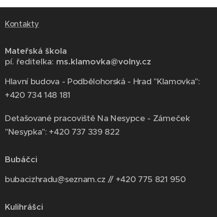
Kontakty
Mateřská škola
pí. ředitelka:
ms.klamovka@volny.cz
Hlavní budova - Podbělohorská - Hrad "Klamovka":
+420 734 148 181
Detašované pracoviště Na Nesypce - Zámeček
"Nesypka": +420 737 339 822
Bubáčci
bubacizhradu@seznam.cz // +420 775 821 950
Kulihrášci