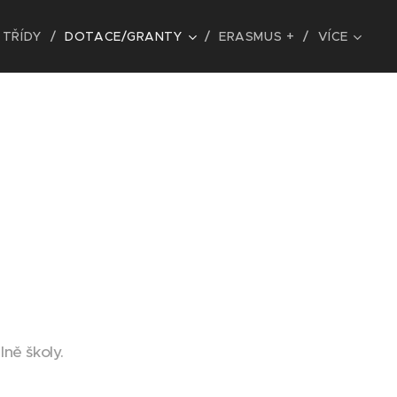
TŘÍDY
DOTACE/GRANTY
ERASMUS +
VÍCE
ně školy.