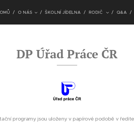
OMŮ
O NÁS
ŠKOLNÍ JÍDELNA
RODIČ
Q&A
DP Úřad Práce ČR
otační programy jsou uloženy v papírové podobě v ředitel