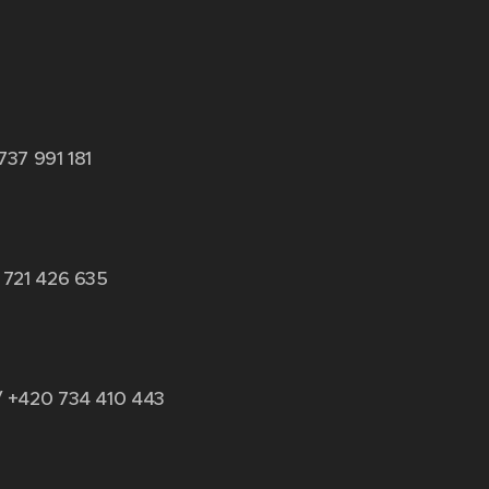
737 991 181
 721 426 635
/ +420 734 410 443