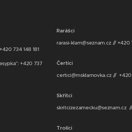
Rarášci
rarasi-klam@seznam.cz // +420 
 +420 734 148 181
Čertíci
esypka": +420 737
certici@msklamovka.cz // +420
Skřítci
skritcizezamecku@seznam.cz /
Trolíci