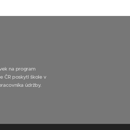
spěvek na program
́ce ČR poskytl škole v
acovníka údržby.