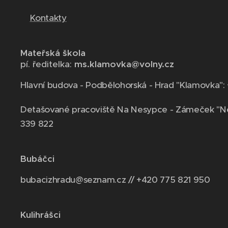
Kontakty
Mateřská škola
pí. ředitelka:
ms.klamovka@volny.cz
Hlavní budova - Podbělohorská - Hrad "Klamovka":
Detašované pracoviště Na Nesypce - Zámeček "N
339 822
Bubáčci
bubacizhradu@seznam.cz // +420 775 821 950
Kulihrášci