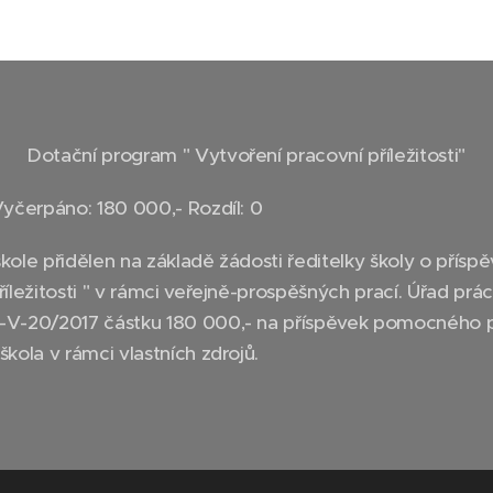
Dotační program " Vytvoření pracovní příležitosti"
Vyčerpáno: 180 000,- Rozdíl: 0
kole přidělen na základě žádosti ředitelky školy o pří
íležitosti " v rámci veřejně-prospěšných prací. Úřad pra
-V-20/2017 částku 180 000,- na příspěvek pomocného pr
̌kola v rámci vlastních zdrojů.