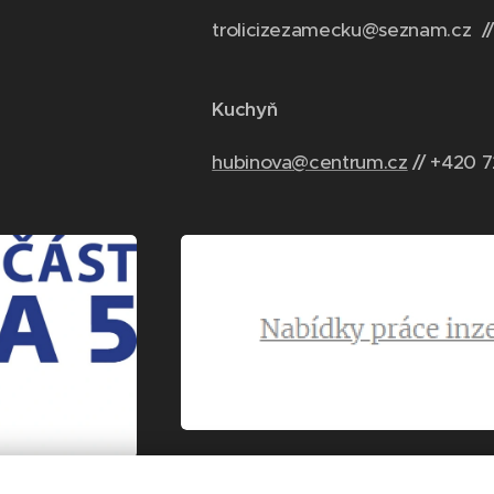
trolicizezamecku@seznam.cz //
Kuchyň
hubinova@centrum.cz
// +420 7