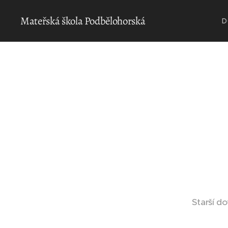
Mateřská škola Podbělohorská
D
Starší d