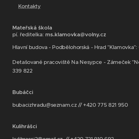
Kontakty
Mateřská škola
pí. ředitelka:
ms.klamovka@volny.cz
Hlavní budova - Podbělohorská - Hrad "Klamovka":
Detašované pracoviště Na Nesypce - Zámeček "N
339 822
Bubáčci
bubacizhradu@seznam.cz // +420 775 821 950
Kulihrášci