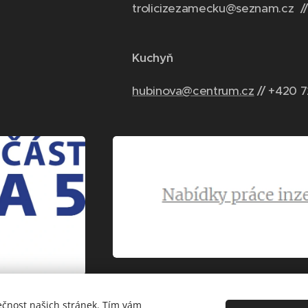
trolicizezamecku@seznam.cz //
Kuchyň
hubinova@centrum.cz
// +420 7
ečnost našich stránek. Tím vám