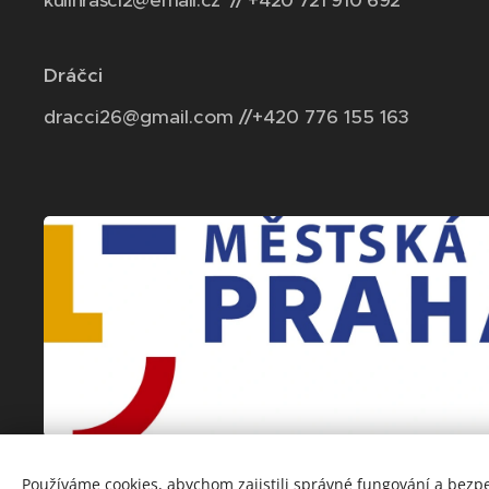
kulihrasci2@email.cz // +420 721 910 692
Dráčci
dracci26@gmail.com //+420 776 155 163
Používáme cookies, abychom zajistili správné fungování a bezp