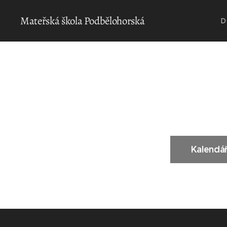
Mateřská škola Podbělohorská
D
Kalendář