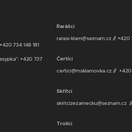
Rarášci
rarasi-klam@seznam.cz // +420 
 +420 734 148 181
Čertíci
esypka": +420 737
certici@msklamovka.cz // +420
Skřítci
skritcizezamecku@seznam.cz /
Trolíci