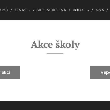
OMŮ
O NÁS
ŠKOLNÍ JÍDELNA
RODIČ
Q&A
Akce školy
 akcí
Repo