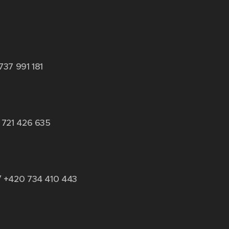
737 991 181
 721 426 635
/ +420 734 410 443