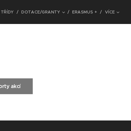
TŘÍDY
DOTACE/GRANTY
ERASMUS +
VÍCE
rty akcí