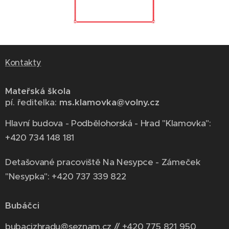
Kontakty
Mateřská škola
pí. ředitelka:
ms.klamovka@volny.cz
Hlavní budova - Podbělohorská - Hrad "Klamovka":
+420 734 148 181
Detašované pracoviště Na Nesypce - Zámeček
"Nesypka": +420 737 339 822
Bubáčci
bubacizhradu@seznam.cz // +420 775 821 950