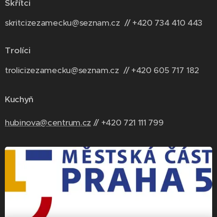
Skřítci
skritcizezamecku@seznam.cz // +420 734 410 443
Trolíci
trolicizezamecku@seznam.cz // +420 6
05 717 182
Kuchyň
hubinova@centrum.cz
// +420 721 111 799