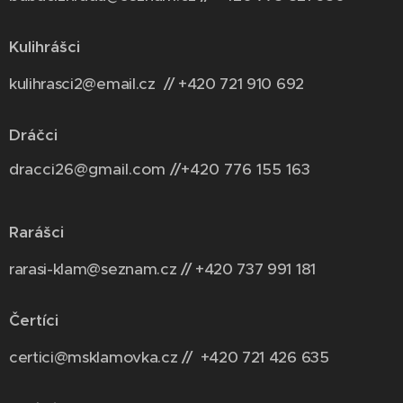
Kulihrášci
kulihrasci2@email.cz // +420 721 910 692
Dráčci
dracci26@gmail.com //+420 776 155 163
Rarášci
rarasi-klam@seznam.cz // +420 737 991 181
Čertíci
certici@msklamovka.cz // +420 721 426 635