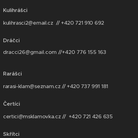
Kulihrášci
kulihrasci2@email.cz // +420 721 910 692
Dráčci
dracci26@gmail.com //+420 776 155 163
Rarášci
rarasi-klam@seznam.cz // +420 737 991 181
Čertíci
certici@msklamovka.cz // +420 721 426 635
Skřítci