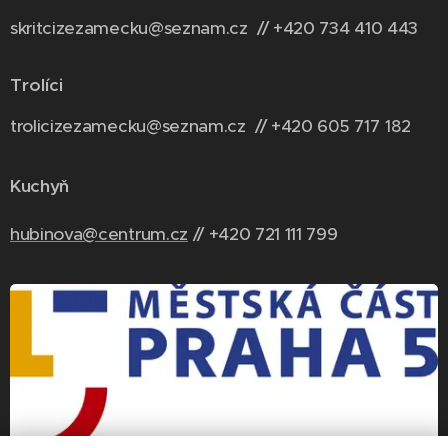
skritcizezamecku@seznam.cz // +420 734 410 443
Trolíci
trolicizezamecku@seznam.cz // +420 6
05 717 182
Kuchyň
hubinova@centrum.cz
// +420 721 111 799