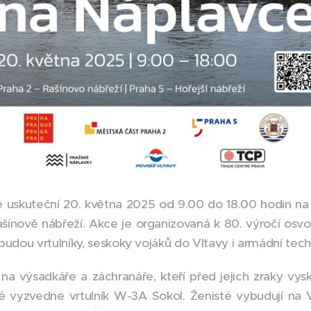
uskuteční 20. května 2025 od 9.00 do 18.00 hodin na
ašínově nábřeží. Akce je organizovaná k 80. výročí osvo
budou vrtulníky, seskoky vojáků do Vltavy i armádní tech
na výsadkáře a záchranáře, kteří před jejich zraky vysk
té vyzvedne vrtulník W-3A Sokol. Ženisté vybudují na