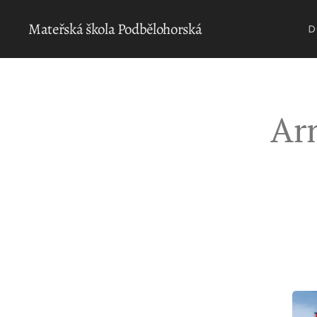
Mateřská škola Podbělohorská
D
Ar