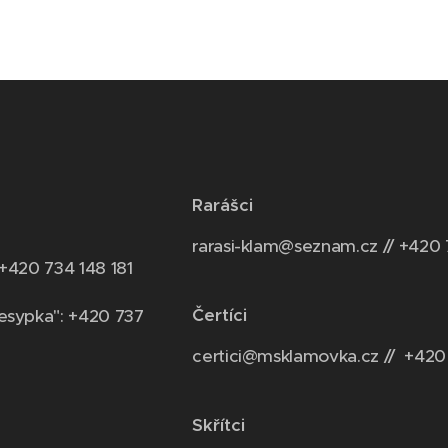
Rarášci
rarasi-klam@seznam.cz // +420 
 +420 734 148 181
Čertíci
esypka": +420 737
certici@msklamovka.cz // +420
Skřítci