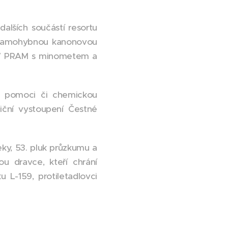
dalších součástí resortu
, samohybnou kanonovou
15-7 PRAM s minometem a
ní pomoci či chemickou
iční vystoupení Čestné
ky, 53. pluk průzkumu a
u dravce, kteří chrání
 L-159, protiletadlovci