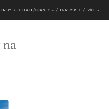
TŘÍDY
DOTACE/GRANTY
ERASMUS +
VÍCE
 na