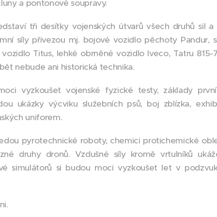
čluny a pontonové soupravy.
staví tři desítky vojenských útvarů všech druhů sil a 
mní síly přivezou mj. bojové vozidlo pěchoty Pandur
 vozidlo Titus, lehké obrněné vozidlo Iveco, Tatru 8
bět nebude ani historická technika.
moci vyzkoušet vojenské fyzické testy, základy prv
ou ukázky výcviku služebních psů, boj zblízka, exhib
enských uniforem.
edou pyrotechnické roboty, chemici protichemické oble
ůzné druhy dronů. Vzdušné síly kromě vrtulníků ukážo
ové simulátorů si budou moci vyzkoušet let v podzvuku
ni.