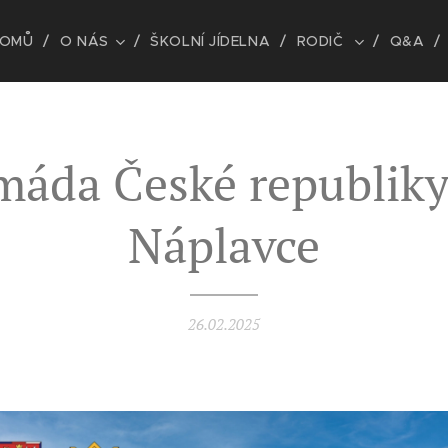
OMŮ
O NÁS
ŠKOLNÍ JÍDELNA
RODIČ
Q&A
máda České republiky
Náplavce
26.02.2025