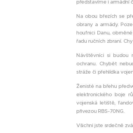
představíme i armádní 
Na obou březích se před
obrany a armády. Poze
houfnici Danu, obrněné
řadu ručních zbraní. Chy
Návštěvníci si budou 
ochranu. Chybět nebud
stráže či přehlídka voj
Ženisté na břehu předv
elektronického boje r
vojenská letiště, fand
přivezou RBS-70NG.
Všichni jste srdečně zvá