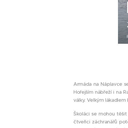
Armáda na Náplavce se 
Hořejším nábřeží i na R
války. Velkým lákadlem 
Školáci se mohou těšit 
čtveřici záchranářů po