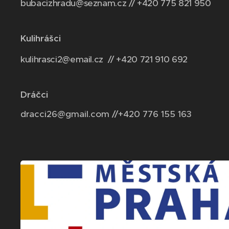
bubacizhradu@seznam.cz // +420 775 821 950
Kulihrášci
kulihrasci2@email.cz // +420 721 910 692
Dráčci
dracci26@gmail.com //+420 776 155 163