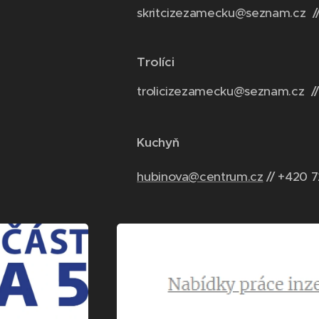
skritcizezamecku@seznam.cz /
Trolíci
trolicizezamecku@seznam.cz //
Kuchyň
hubinova@centrum.cz
// +420 7