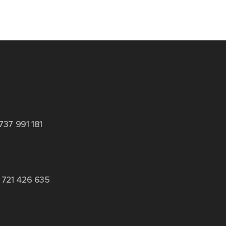
737 991 181
 721 426 635