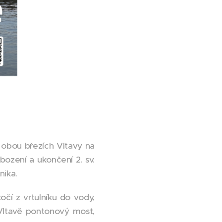
 obou březích Vltavy na
bození a ukončení 2. sv.
nika.
očí z vrtulníku do vody,
 Vltavě pontonový most,