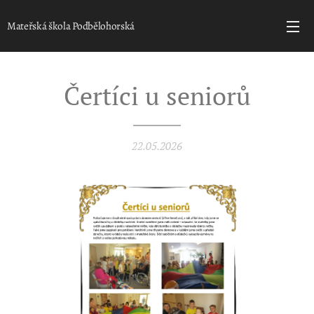
Mateřská škola Podbělohorská
Čertíci u seniorů
22.05.2026