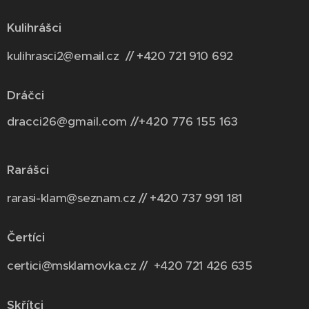
Kulihrášci
kulihrasci2@email.cz // +420 721 910 692
Dráčci
dracci26@gmail.com //+420 776 155 163
Rarášci
rarasi-klam@seznam.cz // +420 737 991 181
Čertíci
certici@msklamovka.cz // +420 721 426 635
Skřítci