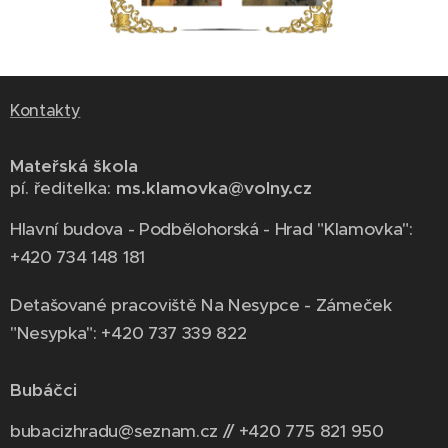
Kontakty
Mateřská škola
pí. ředitelka:
ms.klamovka@volny.cz
Hlavní budova - Podbělohorská - Hrad "Klamovka":
+420 734 148 181
Detašované pracoviště Na Nesypce - Zámeček
"Nesypka": +420 737 339 822
Bubáčci
bubacizhradu@seznam.cz // +420 775 821 950