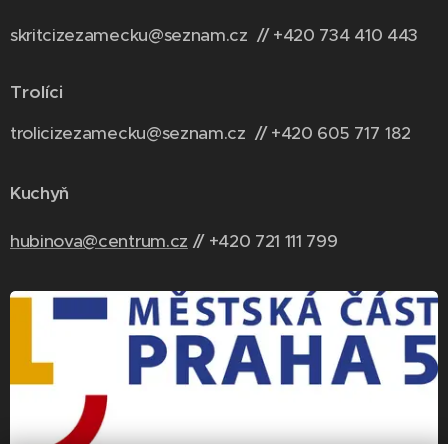
skritcizezamecku@seznam.cz // +420 734 410 443
Trolíci
trolicizezamecku@seznam.cz // +420 6
05 717 182
Kuchyň
hubinova@centrum.cz
// +420 721 111 799