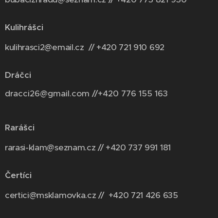
Kulihrášci
kulihrasci2@email.cz // +420 721 910 692
Dráčci
dracci26@gmail.com //+420 776 155 163
Rarášci
rarasi-klam@seznam.cz // +420 737 991 181
Čertíci
certici@msklamovka.cz // +420 721 426 635