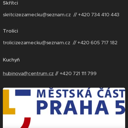
Skřítci
skritcizezamecku@seznam.cz // +420 734 410 443
Trolíci
trolicizezamecku@seznam.cz // +420 6
05 717 182
Kuchyň
hubinova@centrum.cz
// +420 721 111 799