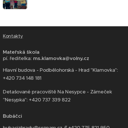
Kontakty
Mateřská škola
pí. ředitelka:
ms.klamovka@volny.cz
Hlavní budova - Podbělohorská - Hrad "Klamovka":
+420 734 148 181
Detašované pracoviště Na Nesypce - Zámeček
"Nesypka": +420 737 339 822
Bubáčci
bubacizhradu@seznam.cz // +420 775 821 950