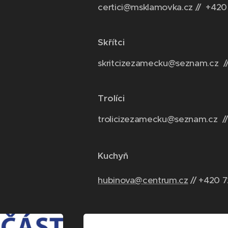
certici@msklamovka.cz // +420
Skřítci
skritcizezamecku@seznam.cz /
Trolíci
trolicizezamecku@seznam.cz //
Kuchyň
hubinova@centrum.cz
// +420 7