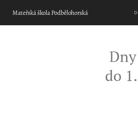
Mateřská škola Podbělohorská
D
Dny 
do 1.