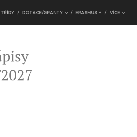
TŘÍDY
DOTACE/GRANTY
ERASMUS +
VÍCE
ápisy
6/2027