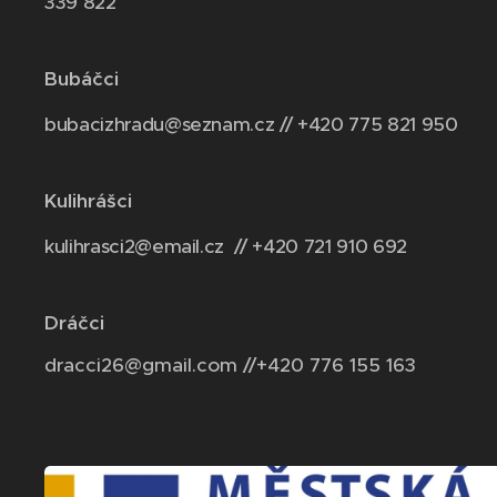
339 822
Bubáčci
bubacizhradu@seznam.cz // +420 775 821 950
Kulihrášci
kulihrasci2@email.cz // +420 721 910 692
Dráčci
dracci26@gmail.com //+420 776 155 163