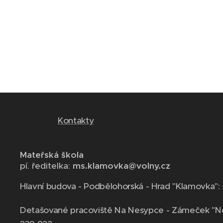
Kontakty
Mateřská škola
pí. ředitelka:
ms.klamovka@volny.cz
Hlavní budova - Podbělohorská - Hrad "Klamovka":
Detašované pracoviště Na Nesypce - Zámeček "N