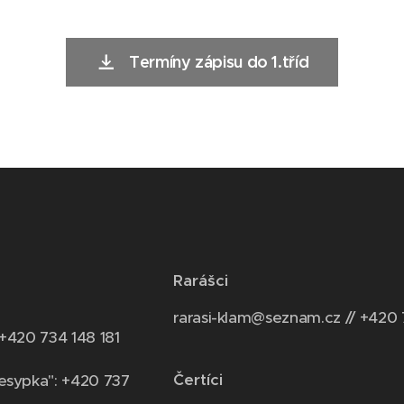
Termíny zápisu do 1.tříd
Rarášci
rarasi-klam@seznam.cz // +420 
 +420 734 148 181
Čertíci
esypka": +420 737