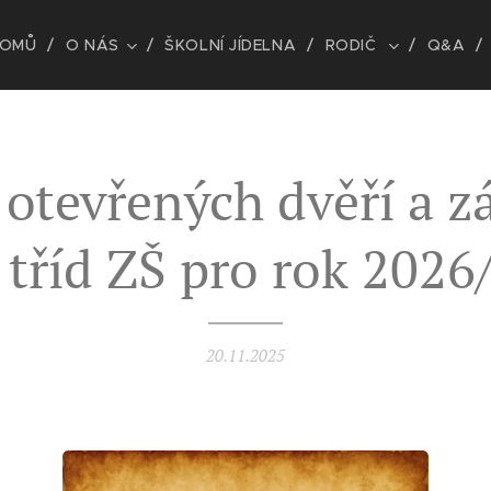
OMŮ
O NÁS
ŠKOLNÍ JÍDELNA
RODIČ
Q&A
otevřených dvěří a z
 tříd ZŠ pro rok 202
20.11.2025