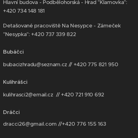
Hlavní budova - Podbělohorská - Hrad "Klamovka":
+420 734 148 181
Detašované pracoviště Na Nesypce - Zámeček
"Nesypka": +420 737 339 822
Bubáčci
bubacizhradu@seznam.cz // +420 775 821 950
Kulihrášci
kulihrasci2@email.cz // +420 721 910 692
Dráčci
dracci26@gmail.com //+420 776 155 163