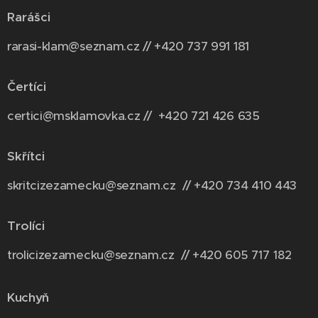
Rarášci
rarasi-klam@seznam.cz // +420 737 991 181
Čertíci
certici@msklamovka.cz // +420 721 426 635
Skřítci
skritcizezamecku@seznam.cz // +420 734 410 443
Trolíci
trolicizezamecku@seznam.cz // +420 6
05 717 182
Kuchyň