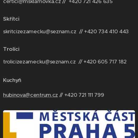
certici@msklamovka.cz // +420 721 426 635
Skřítci
skritcizezamecku@seznam.cz // +420 734 410 443
Trolíci
trolicizezamecku@seznam.cz // +420 6
05 717 182
Kuchyň
hubinova@centrum.cz
// +420 721 111 799