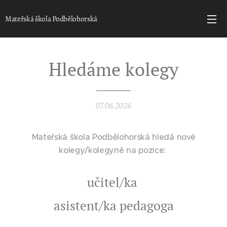
Mateřská škola Podbělohorská
Hledáme kolegy
07.06.2026
Mateřská škola Podbělohorská hledá nové
kolegy/kolegyně na pozice:
učitel/ka
asistent/ka pedagoga