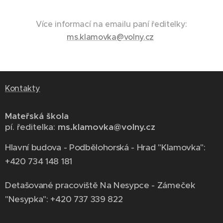
Více informací na emailu paní ředitelky:
ms.klamovka@volny.cz
Kontakty
Mateřská škola
pí. ředitelka:
ms.klamovka@volny.cz
Hlavní budova - Podbělohorská - Hrad "Klamovka":
+420 734 148 181
Detašované pracoviště Na Nesypce - Zámeček
"Nesypka": +420 737 339 822