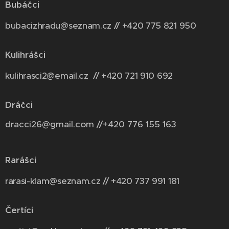
Bubáčci
bubacizhradu@seznam.cz // +420 775 821 950
Kulihrášci
kulihrasci2@email.cz // +420 721 910 692
Dráčci
dracci26@gmail.com //+420 776 155 163
Rarášci
rarasi-klam@seznam.cz // +420 737 991 181
Čertíci