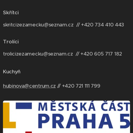
Skřítci
skritcizezamecku@seznam.cz // +420 734 410 443
Trolíci
trolicizezamecku@seznam.cz // +420 6
05 717 182
Kuchyň
hubinova@centrum.cz
// +420 721 111 799