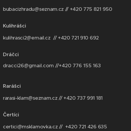
bubacizhradu@seznam.cz // +420 775 821 950
Kulihrášci
kulihrasci2@email.cz // +420 721 910 692
Dráčci
dracci26@gmail.com //+420 776 155 163
Rarášci
rarasi-klam@seznam.cz // +420 737 991 181
Čertíci
certici@msklamovka.cz // +420 721 426 635