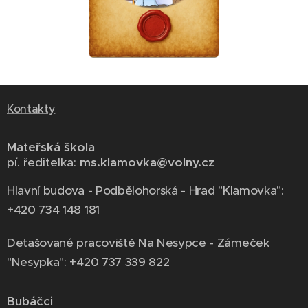
Kontakty
Mateřská škola
pí. ředitelka:
ms.klamovka@volny.cz
Hlavní budova - Podbělohorská - Hrad "Klamovka":
+420 734 148 181
Detašované pracoviště Na Nesypce - Zámeček
"Nesypka": +420 737 339 822
Bubáčci