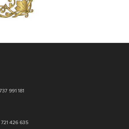
737 991 181
 721 426 635