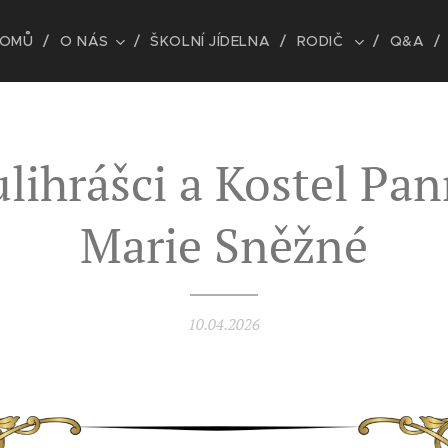
OMŮ
O NÁS
ŠKOLNÍ JÍDELNA
RODIČ
Q&A
lihrášci a Kostel Pa
Marie Sněžné
10.04.2026