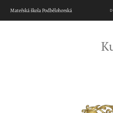
Mateřská škola Podbělohorská
D
Ku