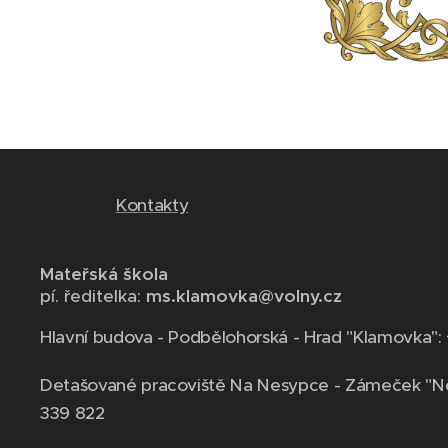
Kontakty
Mateřská škola
pí. ředitelka:
ms.klamovka@volny.cz
Hlavní budova - Podbělohorská - Hrad "Klamovka":
Detašované pracoviště Na Nesypce - Zámeček "N
339 822