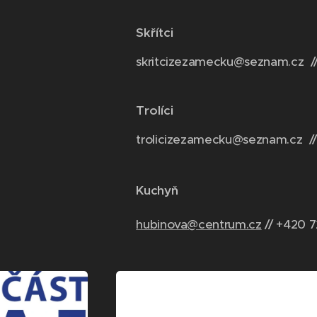
Skřítci
skritcizezamecku@seznam.cz /
Trolíci
trolicizezamecku@seznam.cz //
Kuchyň
hubinova@centrum.cz
// +420 7