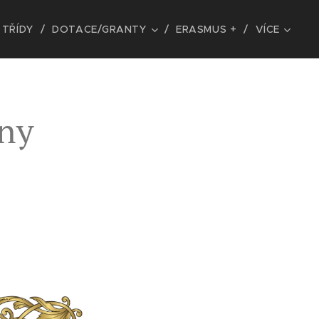
TŘÍDY
DOTACE/GRANTY
ERASMUS +
VÍCE
nny