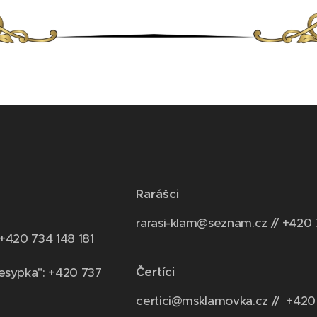
Rarášci
rarasi-klam@seznam.cz // +420 
 +420 734 148 181
Čertíci
esypka": +420 737
certici@msklamovka.cz // +420