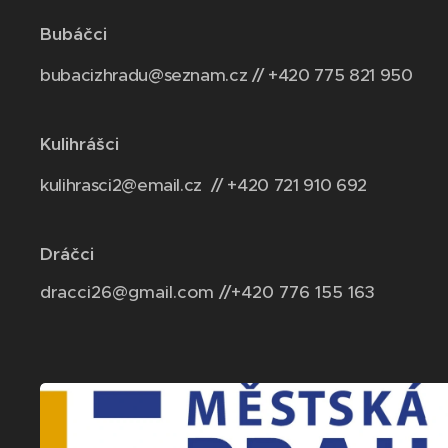
Bubáčci
bubacizhradu@seznam.cz // +420 775 821 950
Kulihrášci
kulihrasci2@email.cz // +420 721 910 692
Dráčci
dracci26@gmail.com //+420 776 155 163