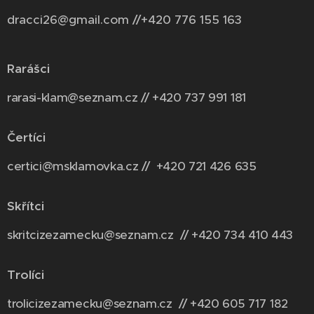
dracci26@gmail.com //+420 776 155 163
Rarášci
rarasi-klam@seznam.cz // +420 737 991 181
Čertíci
certici@msklamovka.cz // +420 721 426 635
Skřítci
skritcizezamecku@seznam.cz // +420 734 410 443
Trolíci
trolicizezamecku@seznam.cz // +420 6
05 717 182