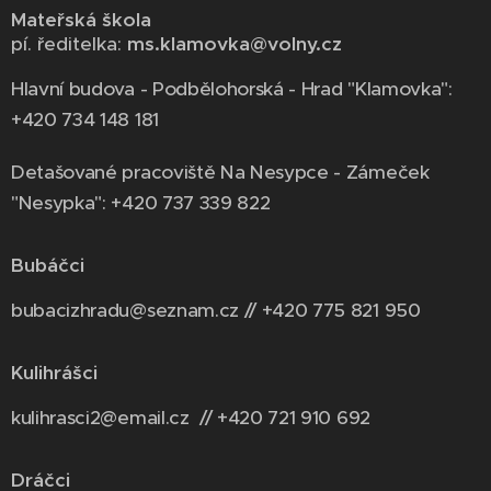
Mateřská škola
pí. ředitelka:
ms.klamovka@volny.cz
Hlavní budova - Podbělohorská - Hrad "Klamovka":
+420 734 148 181
Detašované pracoviště Na Nesypce - Zámeček
"Nesypka": +420 737 339 822
Bubáčci
bubacizhradu@seznam.cz // +420 775 821 950
Kulihrášci
kulihrasci2@email.cz // +420 721 910 692
Dráčci