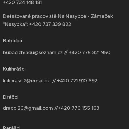
+420 734 148 181
Detašované pracoviště Na Nesypce - Zámeček
"Nesypka": +420 737 339 822
Bubáčci
bubacizhradu@seznam.cz // +420 775 821 950
Kulihrášci
kulihrasci2@email.cz // +420 721 910 692
Dráčci
dracci26@gmail.com //+420 776 155 163
Rarášci