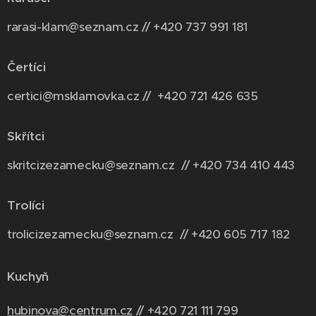
rarasi-klam@seznam.cz // +420 737 991 181
Čertíci
certici@msklamovka.cz // +420 721 426 635
Skřítci
skritcizezamecku@seznam.cz // +420 734 410 443
Trolíci
trolicizezamecku@seznam.cz // +420 6
05 717 182
Kuchyň
hubinova@centrum.cz
// +420 721 111 799