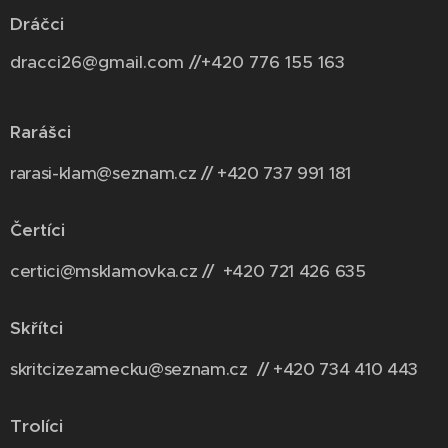
Dráčci
dracci26@gmail.com //+420 776 155 163
Rarášci
rarasi-klam@seznam.cz // +420 737 991 181
Čertíci
certici@msklamovka.cz // +420 721 426 635
Skřítci
skritcizezamecku@seznam.cz // +420 734 410 443
Trolíci