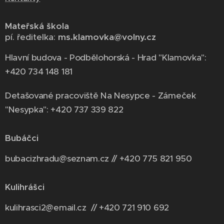
Mateřská škola
pí. ředitelka:
ms.klamovka@volny.cz
Hlavní budova - Podbělohorská - Hrad "Klamovka":
+420 734 148 181
Detašované pracoviště Na Nesypce - Zámeček
"Nesypka": +420 737 339 822
Bubáčci
bubacizhradu@seznam.cz // +420 775 821 950
Kulihrášci
kulihrasci2@email.cz // +420 721 910 692