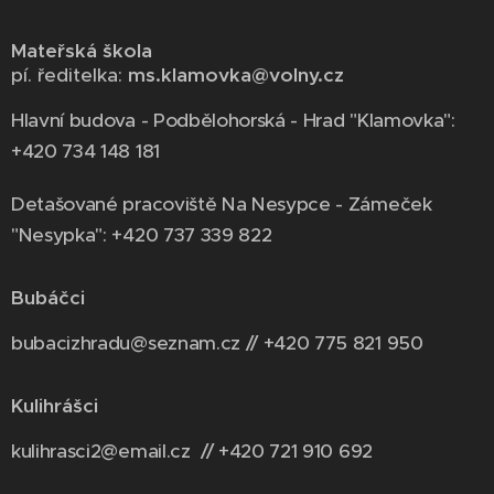
Mateřská škola
pí. ředitelka:
ms.klamovka@volny.cz
Hlavní budova - Podbělohorská - Hrad "Klamovka":
+420 734 148 181
Detašované pracoviště Na Nesypce - Zámeček
"Nesypka": +420 737 339 822
Bubáčci
bubacizhradu@seznam.cz // +420 775 821 950
Kulihrášci
kulihrasci2@email.cz // +420 721 910 692