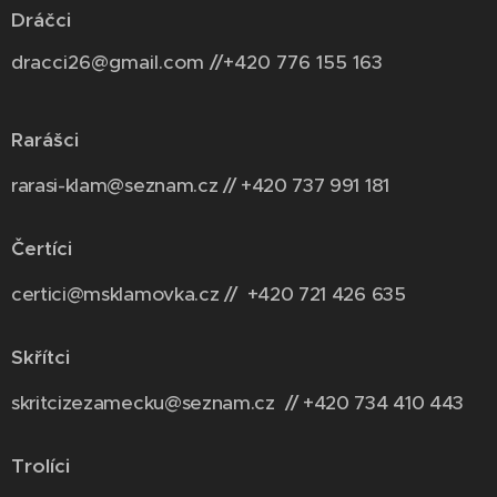
Dráčci
dracci26@gmail.com //+420 776 155 163
Rarášci
rarasi-klam@seznam.cz // +420 737 991 181
Čertíci
certici@msklamovka.cz // +420 721 426 635
Skřítci
skritcizezamecku@seznam.cz // +420 734 410 443
Trolíci