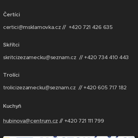
Čertíci
certici@msklamovka.cz // +420 721 426 635
Skřítci
skritcizezamecku@seznam.cz // +420 734 410 443
Trolíci
trolicizezamecku@seznam.cz // +420 6
05 717 182
Kuchyň
hubinova@centrum.cz
// +420 721 111 799