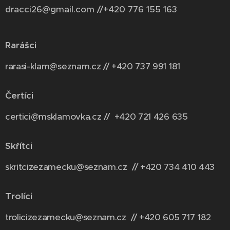
dracci26@gmail.com //+420 776 155 163
Rarášci
rarasi-klam@seznam.cz // +420 737 991 181
Čertíci
certici@msklamovka.cz // +420 721 426 635
Skřítci
skritcizezamecku@seznam.cz // +420 734 410 443
Trolíci
trolicizezamecku@seznam.cz // +420 6
05 717 182