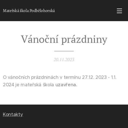
Mateřská škola Podbělohorská
Vánoční prázdniny
20.11.2023
O vánočních prázdninách v termínu 27.12. 2023 - 1.1.
2024 je mateřská škola
uzavřena.
Kontakty