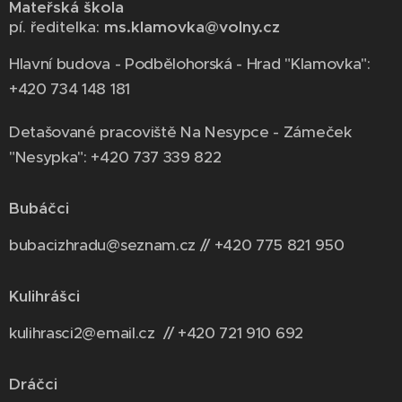
Mateřská škola
pí. ředitelka:
ms.klamovka@volny.cz
Hlavní budova - Podbělohorská - Hrad "Klamovka":
+420 734 148 181
Detašované pracoviště Na Nesypce - Zámeček
"Nesypka": +420 737 339 822
Bubáčci
bubacizhradu@seznam.cz // +420 775 821 950
Kulihrášci
kulihrasci2@email.cz // +420 721 910 692
Dráčci