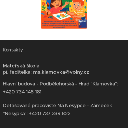
Kontakty
Mateřská škola
pí. ředitelka:
ms.klamovka@volny.cz
Hlavní budova - Podbělohorská - Hrad "Klamovka":
+420 734 148 181
Detašované pracoviště Na Nesypce - Zámeček
"Nesypka": +420 737 339 822