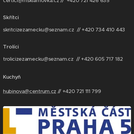
certici@msklamovka.cz // +420 721 426 635
Skřítci
skritcizezamecku@seznam.cz // +420 734 410 443
Trolíci
trolicizezamecku@seznam.cz // +420 6
05 717 182
Kuchyň
hubinova@centrum.cz
// +420 721 111 799