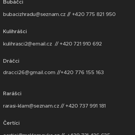
Bubáčci
bubacizhradu@seznam.cz // +420 775 821 950
Kulihrášci
kulihrasci2@email.cz // +420 721 910 692
Dráčci
dracci26@gmail.com //+420 776 155 163
Rarášci
rarasi-klam@seznam.cz // +420 737 991 181
Čertíci