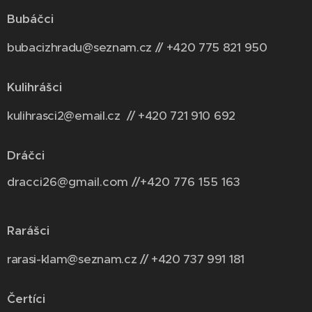
Bubáčci
bubacizhradu@seznam.cz // +420 775 821 950
Kulihrášci
kulihrasci2@email.cz // +420 721 910 692
Dráčci
dracci26@gmail.com //+420 776 155 163
Rarášci
rarasi-klam@seznam.cz // +420 737 991 181
Čertíci