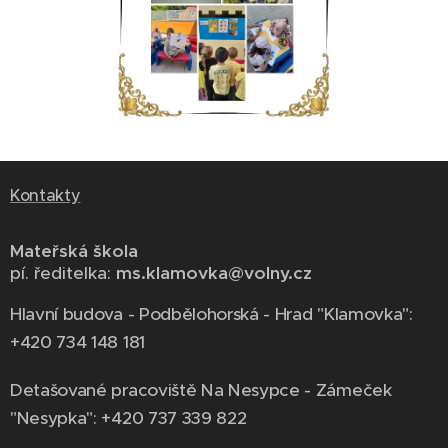
Kontakty
Mateřská škola
pí. ředitelka:
ms.klamovka@volny.cz
Hlavní budova - Podbělohorská - Hrad "Klamovka":
+420 734 148 181
Detašované pracoviště Na Nesypce - Zámeček
"Nesypka": +420 737 339 822