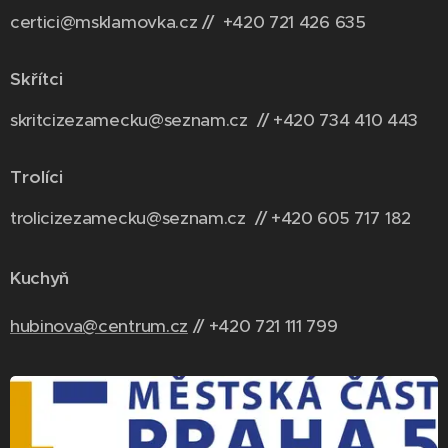
certici@msklamovka.cz // +420 721 426 635
Skřítci
skritcizezamecku@seznam.cz // +420 734 410 443
Trolíci
trolicizezamecku@seznam.cz // +420 6
05 717 182
Kuchyň
hubinova@centrum.cz
// +420 721 111 799