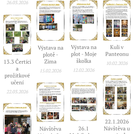
26.03.2026
Výstava na
Kuli v
Výstava na
plot - Moje
Panteonu
plotě -
školka
Zima
13.3 Čertíci
10.02.2026
a
12.02.2026
15.02.2026
prožitkové
učení
22.03.2026
22.1.2026
26.1
Návštěva u
Návštěva