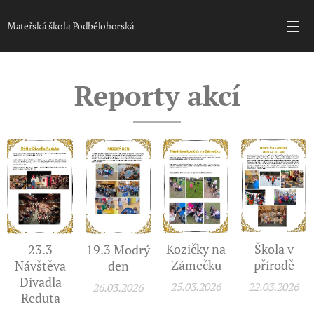
Mateřská škola Podbělohorská
Reporty akcí
Škola v
Kozičky na
19.3 Modrý
23.3
přírodě
Zámečku
den
Návštěva
Divadla
22.03.2026
25.03.2026
26.03.2026
Reduta