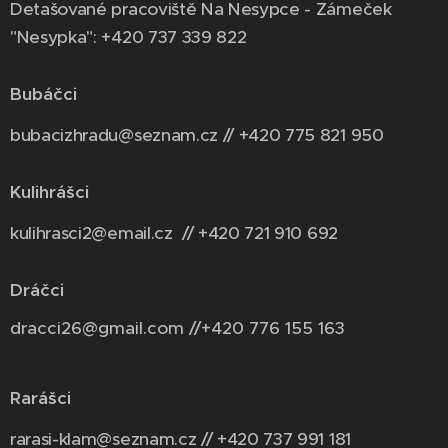
Detašované pracoviště Na Nesypce - Zámeček
"Nesypka": +420 737 339 822
Bubáčci
bubacizhradu@seznam.cz // +420 775 821 950
Kulihrášci
kulihrasci2@email.cz // +420 721 910 692
Dráčci
dracci26@gmail.com //+420 776 155 163
Rarášci
rarasi-klam@seznam.cz // +420 737 991 181