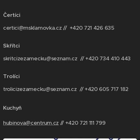
Čertíci
certici@msklamovka.cz // +420 721 426 635
Skřítci
skritcizezamecku@seznam.cz // +420 734 410 443
Trolíci
trolicizezamecku@seznam.cz // +420 6
05 717 182
Kuchyň
hubinova@centrum.cz
// +420 721 111 799