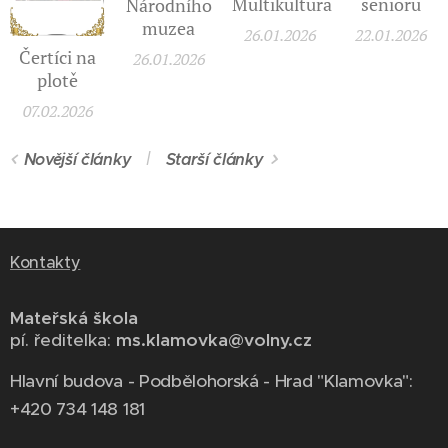
Multikultura
seniorů
Národního
muzea
26.01.2026
22.01.2026
Čertíci na
26.01.2026
plotě
07.02.2026
Novější články
Starší články
Kontakty
Mateřská škola
pí. ředitelka:
ms.klamovka@volny.cz
Hlavní budova - Podbělohorská - Hrad "Klamovka":
+420 734 148 181