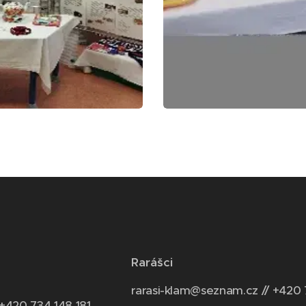
Rarášci
rarasi-klam@seznam.cz // +420 
 +420 734 148 181