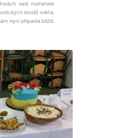
storách naší mateřské
xotických koutů světa.
m nyní připadá bližší,