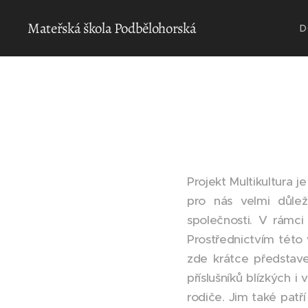
Mateřská škola Podbělohorská
D
Projekt Multikultura 
pro nás velmi důlež
společnosti. V rámci
Prostřednictvím této 
zde krátce představe
příslušníků blízkých i
rodiče. Jim také patří