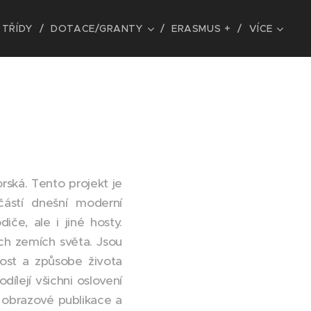
TŘÍDY
DOTACE/GRANTY
ERASMUS +
VÍCE
rská. Tento projekt je
částí dnešní moderní
če, ale i jiné hosty.
ých zemích světa. Jsou
nost a způsobe života
ílejí všichni oslovení
y, obrazové publikace a