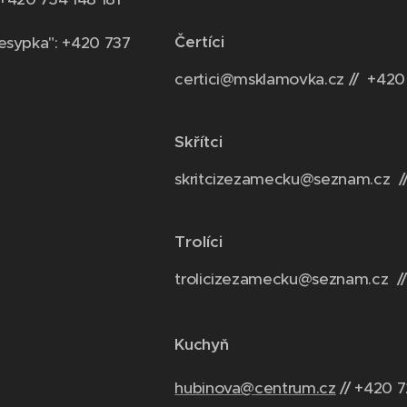
Čertíci
esypka": +420 737
certici@msklamovka.cz // +420
Skřítci
skritcizezamecku@seznam.cz /
Trolíci
trolicizezamecku@seznam.cz //
Kuchyň
hubinova@centrum.cz
// +420 7