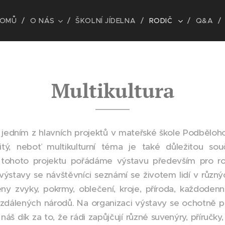
OMŮ
O NÁS
ŠKOLNÍ JÍDELNA
RODIČ
Q&A
Multikultura
je jedním z hlavních projektů v mateřské škole Podběloho
itý, neboť multikulturní téma je také důležitou sou
 tohoto projektu pořádáme výstavu především pro rodi
výstavy se návštěvníci seznámí se životem lidí v různ
ny zvyky, pokrmy, oblečení, kroje, příroda, každoden
 vzdálených národů. Na organizaci výstavy se ochotně pod
 náš dík za to, že rádi zapůjčují různé suvenýry, příručk