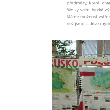
předměty, které char
školky velmi hezká vý
Máme možnost vstřebat
než jsme si dříve mysle