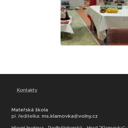
Kontakty
Mateřská škola
pí. ředitelka:
ms.klamovka@volny.cz
Hlavní budova - Podbělohorská - Hrad "Klamovka":