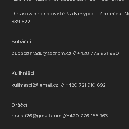
Detašované pracoviště Na Nesypce - Zámeček "N
339 822
Bubáčci
bubacizhradu@seznam.cz // +420 775 821 950
Kulihrášci
kulihrasci2@email.cz // +420 721 910 692
Dráčci
dracci26@gmail.com //+420 776 155 163